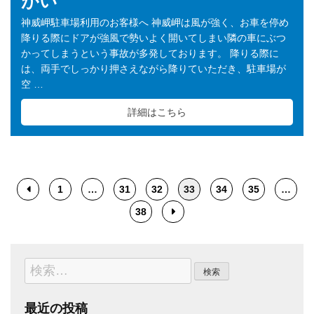
がい
神威岬駐車場利用のお客様へ 神威岬は風が強く、お車を停め
降りる際にドアが強風で勢いよく開いてしまい隣の車にぶつ
かってしまうという事故が多発しております。 降りる際に
は、両手でしっかり押さえながら降りていただき、駐車場が
空 …
詳細はこちら
1
…
31
32
33
34
35
…
38
検
索:
最近の投稿