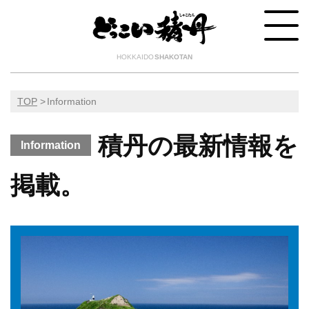
HOKKAIDO
SHAKOTAN
TOP
Information
積丹の最新情報を
Information
掲載。