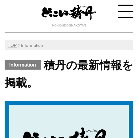
HOKKAIDO
SHAKOTAN
TOP
Information
積丹の最新情報を
Information
掲載。