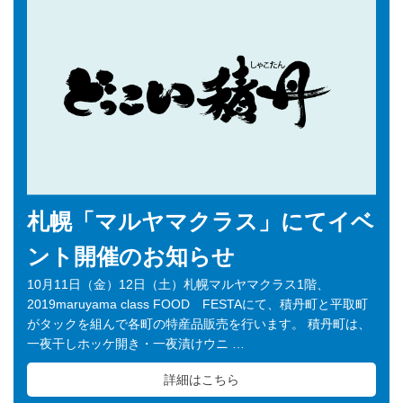
札幌「マルヤマクラス」にてイベ
ント開催のお知らせ
10月11日（金）12日（土）札幌マルヤマクラス1階、
2019maruyama class FOOD FESTAにて、積丹町と平取町
がタックを組んで各町の特産品販売を行います。 積丹町は、
一夜干しホッケ開き・一夜漬けウニ …
詳細はこちら