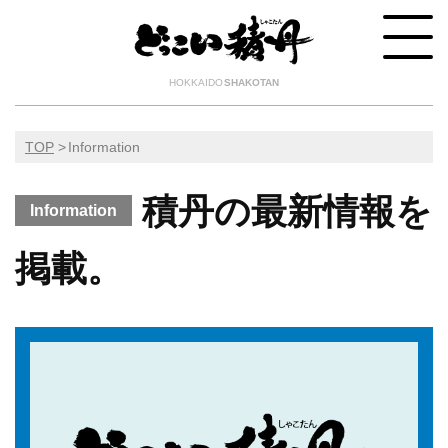
HOKKAIDO
SHAKOTAN
TOP
Information
積丹の最新情報を
Information
掲載。