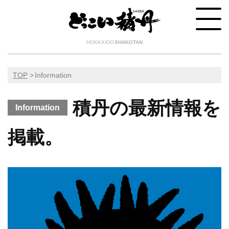
HOKKAIDO
SHAKOTAN
TOP
Information
積丹の最新情報を
Information
掲載。