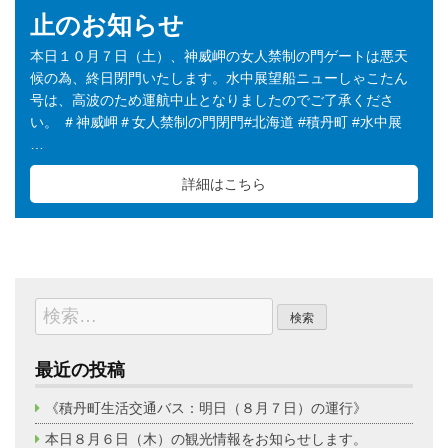
止のお知らせ
本日１０月７日（土）、神威岬の女人禁制の門ゲートは悪天
候の為、終日閉門いたします。水中展望船ニューしゃこたん
号は、高波のため運航中止となりましたのでご了承くださ
い。 ＃神威岬＃女人禁制の門閉門#北海道 #積丹町 #水中展
…
詳細はこちら
検
索:
最近の投稿
《積丹町生活交通バス：明日（８月７日）の運行》
本日８月６日（木）の観光情報をお知らせします。