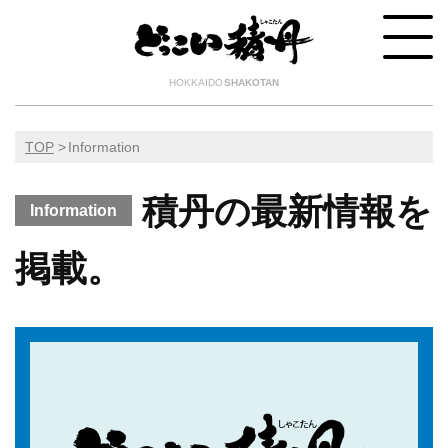
HOKKAIDO
SHAKOTAN
TOP
Information
積丹の最新情報を
Information
掲載。