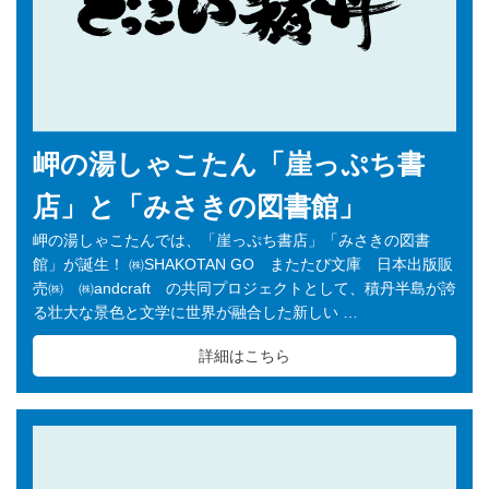
岬の湯しゃこたん「崖っぷち書
店」と「みさきの図書館」
岬の湯しゃこたんでは、「崖っぷち書店」「みさきの図書
館」が誕生！ ㈱SHAKOTAN GO またたび文庫 日本出版販
売㈱ ㈱andcraft の共同プロジェクトとして、積丹半島が誇
る壮大な景色と文学に世界が融合した新しい …
詳細はこちら