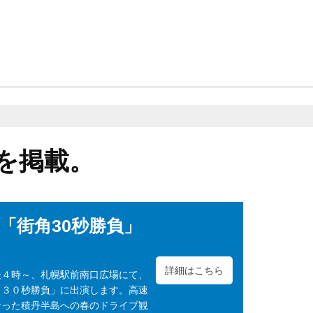
を掲載。
「街角30秒勝負」
詳細はこちら
後４時～、札幌駅前南口広場にて、
角３０秒勝負」に出演します。高速
なった積丹半島への春のドライブ観