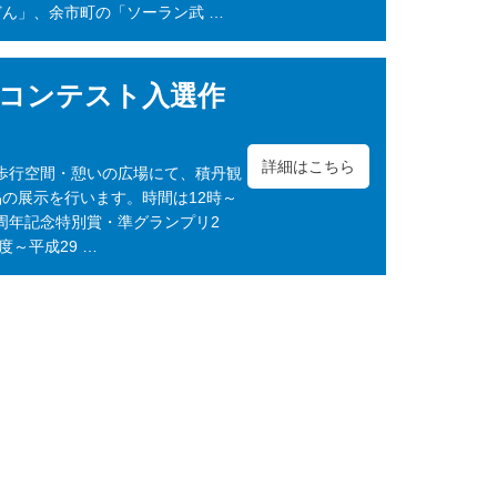
ん」、余市町の「ソーラン武 …
コンテスト入選作
詳細はこちら
下歩行空間・憩いの広場にて、積丹観
の展示を行います。時間は12時～
0周年記念特別賞・準グランプリ2
度～平成29 …