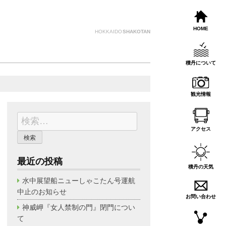
HOME
HOKKAIDO
SHAKOTAN
積丹について
観光情報
検
索:
アクセス
最近の投稿
積丹の天気
水中展望船ニューしゃこたん号運航
中止のお知らせ
お問い合わせ
神威岬『女人禁制の門』閉門につい
て