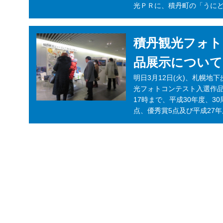
光ＰＲに、積丹町の「うにど
積丹観光フォト
品展示について
明日3月12日(火)、札幌地
光フォトコンテスト入選作品
17時まで、平成30年度、3
点、優秀賞5点及び平成27年