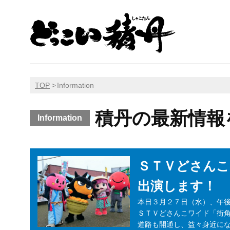
TOP
Information
積丹の最新情報
Information
ＳＴＶどさんこ
出演します！
本日３月２７日（水）、午
ＳＴＶどさんこワイド「街
道路も開通し、益々身近に