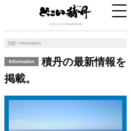
HOKKAIDO
SHAKOTAN
TOP
Information
積丹の最新情報を
Information
掲載。