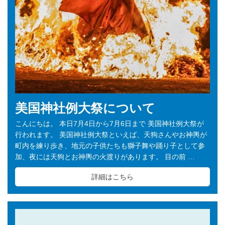
美国神社例大祭について
こんにちは。 本日7月4日から7月6日まで 美国神社例大祭が
行われます。 美国神社例大祭といえば、天狗さんやお神輿が
町内を練り歩き、地元の子供たちも獅子舞や踊り子として参
加、夜には天狗とお神輿の火渡りがあります。 目の前 …
詳細はこちら