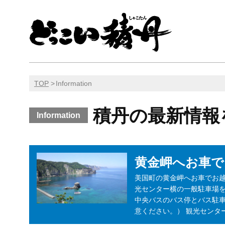
TOP
Information
積丹の最新情報
Information
黄金岬へお車で
美国町の黄金岬へお車でお
光センター横の一般駐車場
中央バスのバス停とバス駐
意ください。） 観光センタ