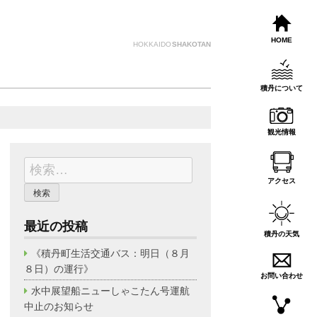
HOME
HOKKAIDO
SHAKOTAN
積丹について
観光情報
検
索:
アクセス
最近の投稿
積丹の天気
《積丹町生活交通バス：明日（８月
８日）の運行》
お問い合わせ
水中展望船ニューしゃこたん号運航
中止のお知らせ