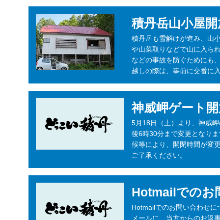
積丹岳山小屋開
積丹岳も雪解けが進み、山
や山菜取りなどで山に入ら
などの事故を防ぐためにも
越しの際は、事前に交番に入
神威岬ゲート開
5月18日（土）より、神威
後6時30分まで変更となり
候等により、開閉時間が変
ご了承ください。
Hotmailで
Hotmailでのお問い合わせに
メールに、当方からのお返