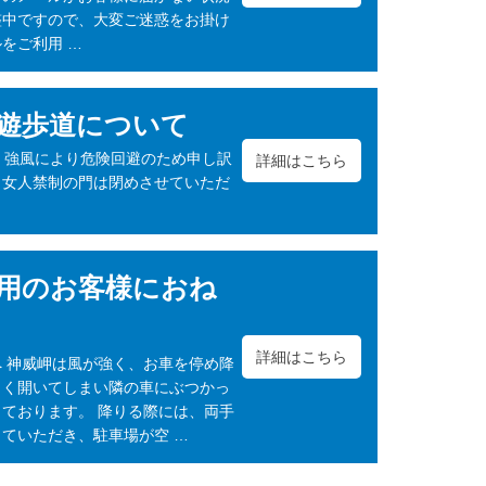
整中ですので、大変ご迷惑をお掛け
をご利用 …
遊歩道について
、強風により危険回避のため申し訳
詳細はこちら
口女人禁制の門は閉めさせていただ
用のお客様におね
詳細はこちら
 神威岬は風が強く、お車を停め降
よく開いてしまい隣の車にぶつかっ
ております。 降りる際には、両手
ていただき、駐車場が空 …