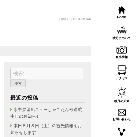
HOME
HOKKAIDO
SHAKOTAN
積丹について
観光情報
検
索:
アクセス
最近の投稿
積丹の天気
水中展望船ニューしゃこたん号運航
中止のお知らせ
お問い合わせ
本日８月８日（土）の観光情報をお
知らせします。