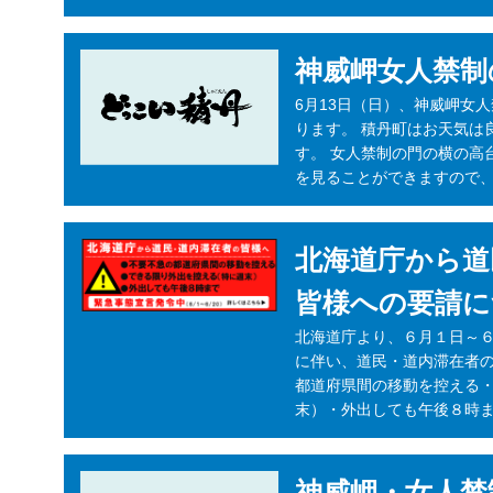
神威岬女人禁制
6月13日（日）、神威岬女
ります。 積丹町はお天気は
す。 女人禁制の門の横の高
を見ることができますので、
北海道庁から道
皆様への要請に
北海道庁より、６月１日～
に伴い、道民・道内滞在者
都道府県間の移動を控える
末）・外出しても午後８時ま
神威岬・女人禁