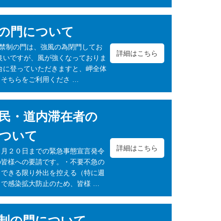
の門について
人禁制の門は、強風の為閉門してお
詳細はこちら
良いですが、風が強くなっておりま
台に登っていただきますと、岬全体
そちらをご利用くださ …
民・道内滞在者の
ついて
詳細はこちら
６月２０日までの緊急事態宣言発令
の皆様への要請です。・不要不急の
・できる限り外出を控える（特に週
で感染拡大防止のため、皆様 …
制の門について