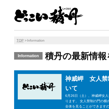
TOP
Information
積丹の最新情報
Information
神威岬 女人禁
いて
6月26日（土）、神威岬女
ります。 女人禁制の門の横
全体を見ることができます