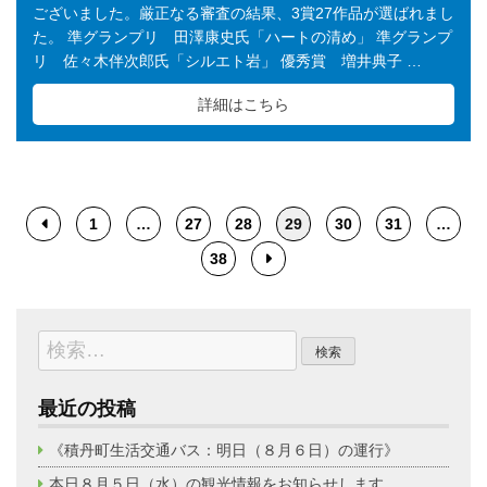
ございました。厳正なる審査の結果、3賞27作品が選ばれまし
た。 準グランプリ 田澤康史氏「ハートの清め」 準グランプ
リ 佐々木伴次郎氏「シルエト岩」 優秀賞 増井典子 …
詳細はこちら
1
…
27
28
29
30
31
…
38
検
索:
最近の投稿
《積丹町生活交通バス：明日（８月６日）の運行》
本日８月５日（水）の観光情報をお知らせします。