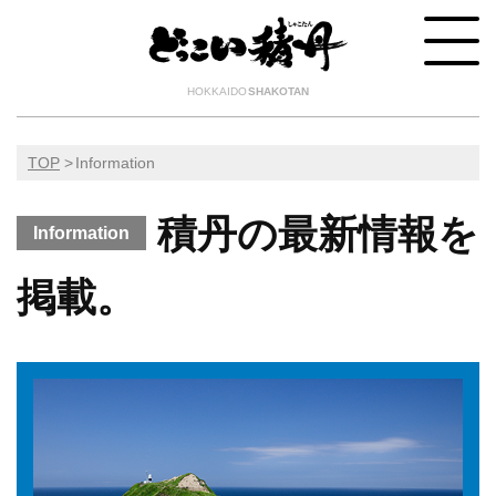
HOKKAIDO
SHAKOTAN
TOP
Information
積丹の最新情報を
Information
掲載。