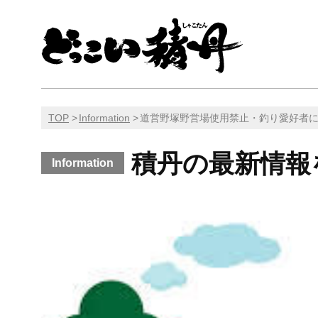
TOP
Information
道営野塚野営場使用禁止・釣り愛好者
積丹の最新情報
Information