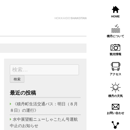
HOME
HOKKAIDO
SHAKOTAN
積丹について
観光情報
検
索:
アクセス
最近の投稿
積丹の天気
《積丹町生活交通バス：明日（８月
８日）の運行》
お問い合わせ
水中展望船ニューしゃこたん号運航
中止のお知らせ