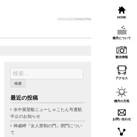
HOME
HOKKAIDO
SHAKOTAN
積丹について
観光情報
検
索:
アクセス
最近の投稿
積丹の天気
水中展望船ニューしゃこたん号運航
中止のお知らせ
お問い合わせ
神威岬『女人禁制の門』閉門につい
て