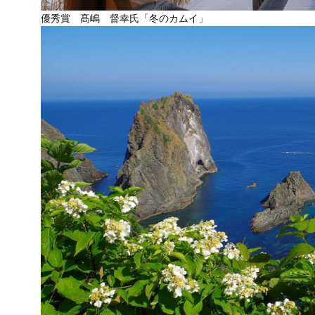
優秀賞 髙嶋 督幸氏「冬のカムイ」