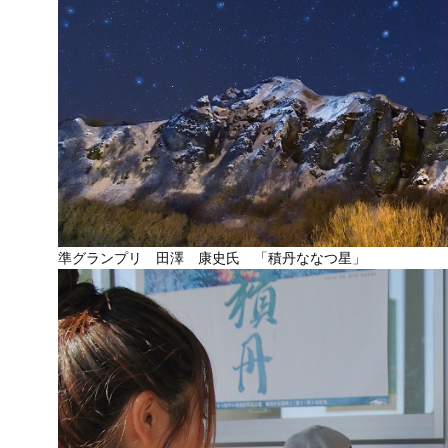
準グランプリ 田澤 康史氏 「積丹ななつ星」