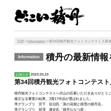
TOP
Information
第34回積丹観光フォトコンテスト入賞
積丹の最新情報
Information
2023.03.23
お知らせ
第34回積丹観光フォトコンテスト
積丹観光フォトコンテストへ沢山の応募いただきありがとう
厳正なる審査の結果、3賞17作品が選ばれました。
準グランプリ 宮下 征治氏「菜の花畑と残雪の積丹岳」
準グランプリ 田澤 康史氏「積丹ななつ星」