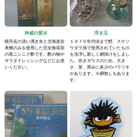
神威の紫水
浮き玉
積丹岳の清い湧き水と北海道在
１９７０年代頃まで鱈、スケソ
来種のみを使用した完全無添加
ウダラ漁で使用されていたもの
の黒ニンニク酢です。酢の物や
を洗浄し新しく網掛けをしまし
サラダドレッシングなどにお使
た。吹きガラスのため、大き
いください。
さ、形、厚みに多少のバラツキ
があります。※網無しもありま
す。