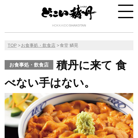
HOKKAIDO
SHAKOTAN
TOP
お食事処・飲食店
食堂 鱗晃
積丹に来て 食
お食事処・飲食店
べない手はない。