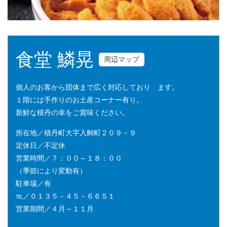
食堂 鱗晃
周辺マップ
個人のお客から団体まで広く対応しており ます。
１階には手作りのお土産コーナー有り。
新鮮な積丹の幸をご賞味ください。
所在地／積丹町大字入舸町２０９－９
定休日／不定休
営業時間／７：００～１８：００
（季節により変動有）
駐車場／有
℡／０１３５－４５－６６５１
営業期間／４月～１１月