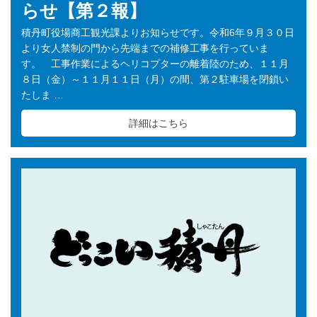
らせ【第２報】
積丹町役場商工観光課よりお知らせです。令和6年９月３０日
より女人禁制の門から先端までの補修工事を行っていま
す。 工事作業によるヘリコプターの離着陸のため、１１月
８日（金）～１１月１１日（月）の間、第２駐車場を閉鎖い
たしま …
詳細はこちら