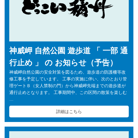
神威岬 自然公園 遊歩道 「 一部 通
行止め 」 の お知らせ（予告）
神威岬自然公園の安全対策を図るため、遊歩道の防護柵等改
修工事を予定しています。 工事の実施に伴い、次のとおり管
理ゲートＢ（女人禁制の門）から神威岬先端までの遊歩道が
通行止めとなります。 工事期間中、この区間の散策を楽しむ
…
詳細はこちら